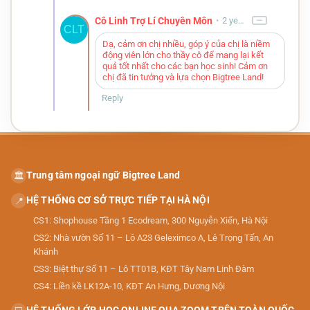
−
Cô Linh Trợ Lí Chuyên Môn
•
2 years ago
CLT
Dạ, cảm ơn chị nhiều, góp ý của chị là niềm
động viên lớn cho thầy cô để mang lại kết
quả tốt nhất cho các bạn học sinh! Cảm ơn
chị đã tin tưởng và lựa chọn Bigtree Land!
Reply
Trung tâm ngoại ngữ Bigtree Land
🏛️
HỆ THỐNG CƠ SỞ TRỰC TIẾP TẠI HÀ NỘI
📍
CS1: Shophouse Tầng 1 Ecodream, 300 Nguyễn Xiển, Hà Nội
CS2: Nhà vườn Số 11 – Lô A23 Geleximco A, Lê Trọng Tấn, An
Khánh
CS3: Biệt thự Số 11 – Lô TT01B, KĐT Tây Nam Linh Đàm
CS4: Liền kề LK12A-10, KĐT An Hưng, Dương Nội