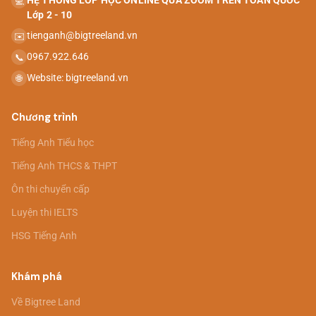
HỆ THỐNG LỚP HỌC ONLINE QUA ZOOM TRÊN TOÀN QUỐC
💻
Lớp 2 - 10
tienganh@bigtreeland.vn
✉️
0967.922.646
📞
Website: bigtreeland.vn
🌐
Chương trình
Tiếng Anh Tiểu học
Tiếng Anh THCS & THPT
Ôn thi chuyển cấp
Luyện thi IELTS
HSG Tiếng Anh
Khám phá
Về Bigtree Land