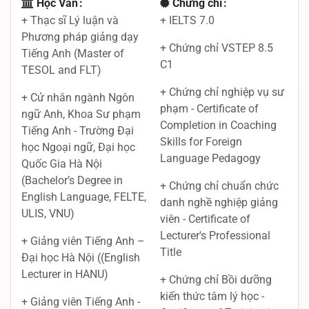
Học Vấn
Chứng chỉ
+ Thạc sĩ Lý luận và
+ IELTS 7.0
Phương pháp giảng dạy
+ Chứng chỉ VSTEP 8.5
Tiếng Anh (Master of
C1
TESOL and FLT)
+ Chứng chỉ nghiệp vụ sư
+ Cử nhân ngành Ngôn
phạm - Certificate of
ngữ Anh, Khoa Sư phạm
Completion in Coaching
Tiếng Anh - Trường Đại
Skills for Foreign
học Ngoại ngữ, Đại học
Language Pedagogy
Quốc Gia Hà Nội
(Bachelor’s Degree in
+ Chứng chỉ chuẩn chức
English Language, FELTE,
danh nghề nghiệp giảng
ULIS, VNU)
viên - Certificate of
Lecturer's Professional
+ Giảng viên Tiếng Anh –
Title
Đại học Hà Nội ((English
Lecturer in HANU)
+ Chứng chỉ Bồi dưỡng
kiến thức tâm lý học -
+ Giảng viên Tiếng Anh -