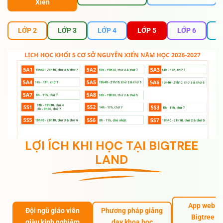
Xiển
LỚP 2
LỚP 3
LỚP 4
LỚP 5
LỚP 6
L
LỢI ÍCH KHI HỌC TẠI BIGTREE
LAND
App web 
Đội ngũ giáo viên
Phương pháp giảng
Bigtree L
giàu kinh nghiệm
dạy khoa học