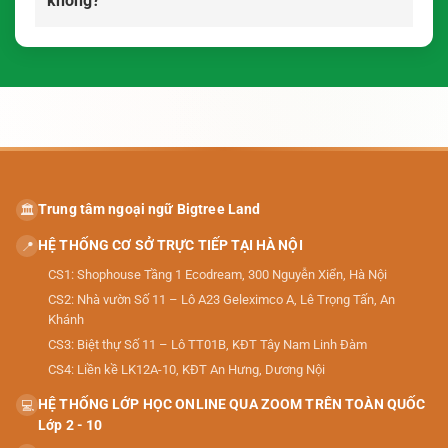
không?
Trung tâm ngoại ngữ Bigtree Land
🏛️
HỆ THỐNG CƠ SỞ TRỰC TIẾP TẠI HÀ NỘI
📍
CS1: Shophouse Tầng 1 Ecodream, 300 Nguyễn Xiển, Hà Nội
CS2: Nhà vườn Số 11 – Lô A23 Geleximco A, Lê Trọng Tấn, An
Khánh
CS3: Biệt thự Số 11 – Lô TT01B, KĐT Tây Nam Linh Đàm
CS4: Liền kề LK12A-10, KĐT An Hưng, Dương Nội
HỆ THỐNG LỚP HỌC ONLINE QUA ZOOM TRÊN TOÀN QUỐC
💻
Lớp 2 - 10