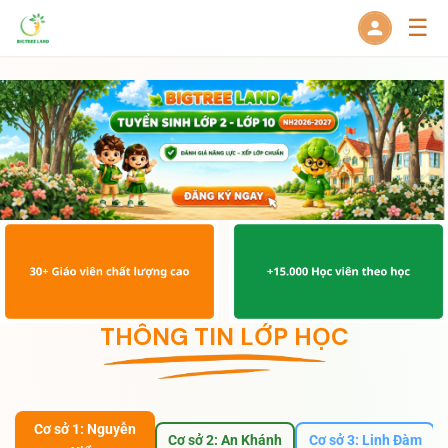
☰
THÔNG TIN LỚP HỌC
Cơ sở 1: Nguyễn
Cơ sở 2: An Khánh
Cơ sở 3: Linh Đàm