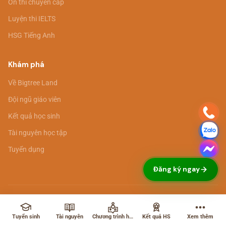
Ôn thi chuyển cấp
Luyện thi IELTS
HSG Tiếng Anh
Khám phá
Về Bigtree Land
Đội ngũ giáo viên
Kết quả học sinh
Tài nguyên học tập
Tuyển dụng
Đăng ký ngay
© 2026 Bigtree Land. All rights reserved. ·
Chính sách bảo mật
·
Điều
khoản sử dụng
Tuyển sinh
Tài nguyên
Chương trình học
Kết quả HS
Xem thêm