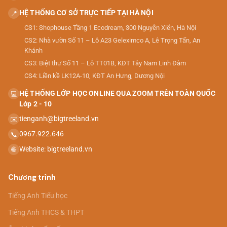
HỆ THỐNG CƠ SỞ TRỰC TIẾP TẠI HÀ NỘI
📍
CS1: Shophouse Tầng 1 Ecodream, 300 Nguyễn Xiển, Hà Nội
CS2: Nhà vườn Số 11 – Lô A23 Geleximco A, Lê Trọng Tấn, An
Khánh
CS3: Biệt thự Số 11 – Lô TT01B, KĐT Tây Nam Linh Đàm
CS4: Liền kề LK12A-10, KĐT An Hưng, Dương Nội
HỆ THỐNG LỚP HỌC ONLINE QUA ZOOM TRÊN TOÀN QUỐC
💻
Lớp 2 - 10
tienganh@bigtreeland.vn
✉️
0967.922.646
📞
Website: bigtreeland.vn
🌐
Chương trình
Tiếng Anh Tiểu học
Tiếng Anh THCS & THPT