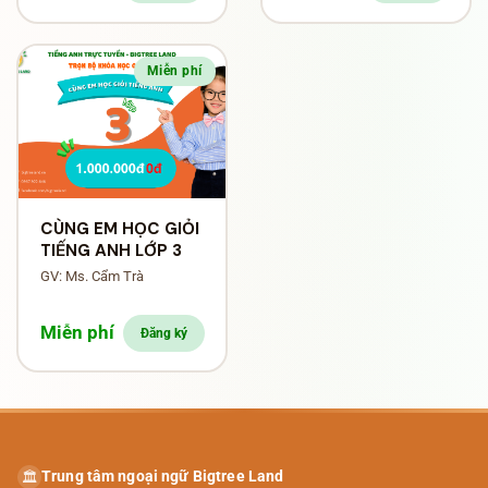
Miễn phí
CÙNG EM HỌC GIỎI
TIẾNG ANH LỚP 3
GV: Ms. Cẩm Trà
Miễn phí
Đăng ký
Trung tâm ngoại ngữ Bigtree Land
🏛️