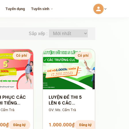
Tuyển dụng
Tuyển sinh
Sắp xếp :
Có phí
Có phí
H PHỤC CÁC
LUYỆN ĐỀ THI 5
HI TIẾNG
LÊN 6 CÁC
ỚP 5
TRƯỜNG CLC
 Cẩm Trà
GV: Ms. Cẩm Trà
000₫
1.000.000₫
Đăng ký
Đăng ký