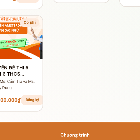
Có phí
YỆN ĐỀ THI 5
N 6 THCS
OẠI NGỮ &
 Ms. Cẩm Trà và Ms.
STERDAM
y Dung
000.000₫
Đăng ký
Chương trình