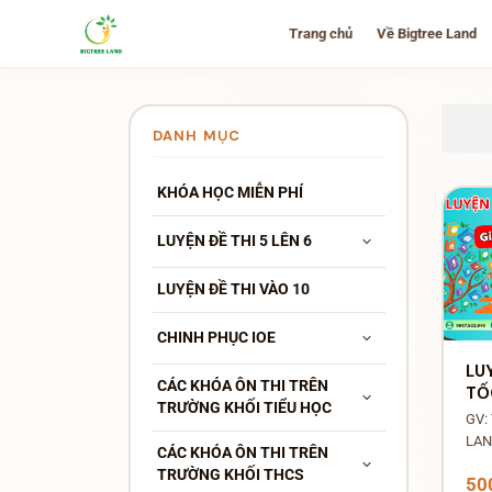
Trang chủ
Về Bigtree Land
DANH MỤC
KHÓA HỌC MIỄN PHÍ
LUYỆN ĐỀ THI 5 LÊN 6
LUYỆN ĐỀ THI VÀO 10
CHINH PHỤC IOE
LU
CÁC KHÓA ÔN THI TRÊN
TỐ
TRƯỜNG KHỐI TIỂU HỌC
PR
GV:
CH
LA
CÁC KHÓA ÔN THI TRÊN
VÒ
TRƯỜNG KHỐI THCS
TH
50