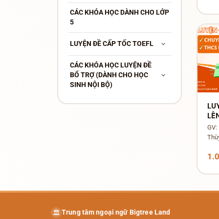
CÁC KHÓA HỌC DÀNH CHO LỚP
5
LUYỆN ĐỀ CẤP TỐC TOEFL
CÁC KHÓA HỌC LUYỆN ĐỀ
BỔ TRỢ (DÀNH CHO HỌC
SINH NỘI BỘ)
LU
LÊ
NG
GV:
AM
Thù
1.
Trung tâm ngoại ngữ Bigtree Land
🏛️