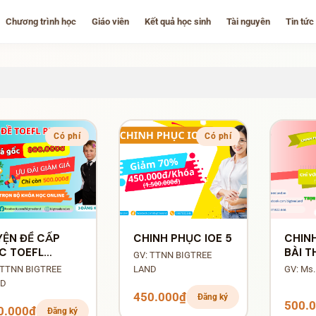
Chương trình học
Giáo viên
Kết quả học sinh
Tài nguyên
Tin tức
Có phí
Có phí
YỆN ĐỀ CẤP
CHINH PHỤC IOE 5
CHIN
C TOEFL
BÀI T
GV: TTNN BIGTREE
IMARY
ANH L
 TTNN BIGTREE
LAND
GV: Ms.
ALLENGE
ND
NG CHUNG KẾT
450.000₫
Đăng ký
500.
ÀNH PHỐ
0.000₫
Đăng ký