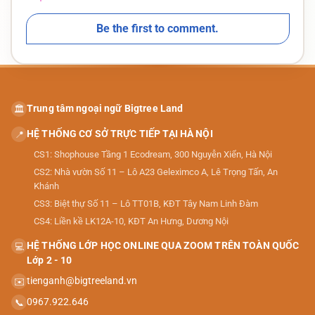
Be the first to comment.
Trung tâm ngoại ngữ Bigtree Land
🏛️
HỆ THỐNG CƠ SỞ TRỰC TIẾP TẠI HÀ NỘI
📍
CS1: Shophouse Tầng 1 Ecodream, 300 Nguyễn Xiển, Hà Nội
CS2: Nhà vườn Số 11 – Lô A23 Geleximco A, Lê Trọng Tấn, An
Khánh
CS3: Biệt thự Số 11 – Lô TT01B, KĐT Tây Nam Linh Đàm
CS4: Liền kề LK12A-10, KĐT An Hưng, Dương Nội
HỆ THỐNG LỚP HỌC ONLINE QUA ZOOM TRÊN TOÀN QUỐC
💻
Lớp 2 - 10
tienganh@bigtreeland.vn
✉️
0967.922.646
📞