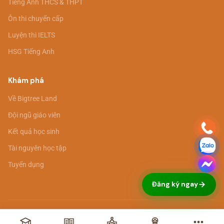
Tiếng Anh THCS & THPT
Ôn thi chuyển cấp
Luyện thi IELTS
HSG Tiếng Anh
Khám phá
Về Bigtree Land
Đội ngũ giáo viên
Kết quả học sinh
Tài nguyên học tập
Tuyển dụng
Đăng ký ngay
© 2026 Bigtree Land. All rights reserved. ·
Chính sách bảo mật
·
Điều