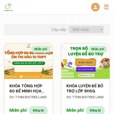
☰
Sắp xếp :
Miễn phí
Miễn phí
KHÓA TỔNG HỢP
KHÓA LUYỆN ĐỀ BỔ
60 ĐỀ MINH HỌA
TRỢ LỚP 9HSG
VÀO 10 THPT
GV: TTNN BIGTREE LAND
GV: TTNN BIGTREE LAND
(DÀNH CHO HS LỚP
9)
Miễn phí
Miễn phí
Đăng ký
Đăng ký