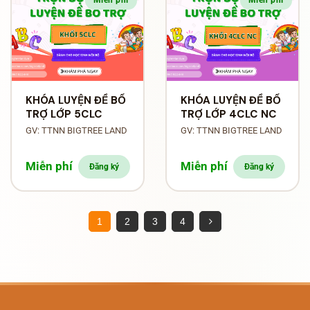
KHÓA LUYỆN ĐỀ BỔ
KHÓA LUYỆN ĐỀ BỔ
TRỢ LỚP 5CLC
TRỢ LỚP 4CLC NC
GV: TTNN BIGTREE LAND
GV: TTNN BIGTREE LAND
Miễn phí
Miễn phí
Đăng ký
Đăng ký
1
2
3
4