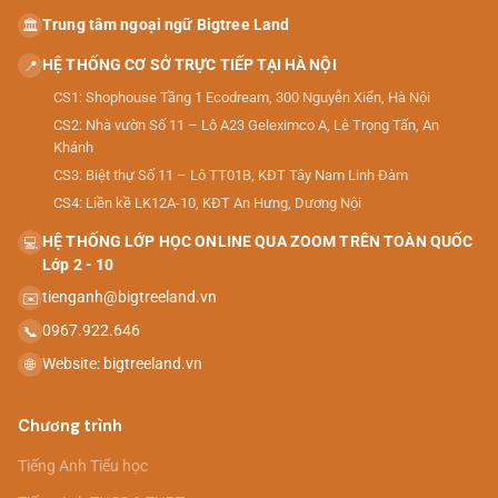
Trung tâm ngoại ngữ Bigtree Land
🏛️
HỆ THỐNG CƠ SỞ TRỰC TIẾP TẠI HÀ NỘI
📍
CS1: Shophouse Tầng 1 Ecodream, 300 Nguyễn Xiển, Hà Nội
CS2: Nhà vườn Số 11 – Lô A23 Geleximco A, Lê Trọng Tấn, An
Khánh
CS3: Biệt thự Số 11 – Lô TT01B, KĐT Tây Nam Linh Đàm
CS4: Liền kề LK12A-10, KĐT An Hưng, Dương Nội
HỆ THỐNG LỚP HỌC ONLINE QUA ZOOM TRÊN TOÀN QUỐC
💻
Lớp 2 - 10
tienganh@bigtreeland.vn
✉️
0967.922.646
📞
Website: bigtreeland.vn
🌐
Chương trình
Tiếng Anh Tiểu học