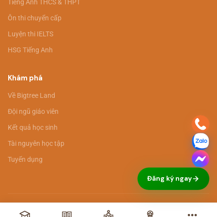
Tiếng Anh THCS & THPT
Ôn thi chuyển cấp
Luyện thi IELTS
HSG Tiếng Anh
Khám phá
Về Bigtree Land
Đội ngũ giáo viên
Kết quả học sinh
Tài nguyên học tập
Tuyển dụng
Đăng ký ngay
© 2026 Bigtree Land. All rights reserved. ·
Chính sách bảo mật
·
Điều