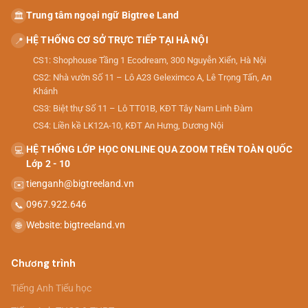
Trung tâm ngoại ngữ Bigtree Land
🏛️
HỆ THỐNG CƠ SỞ TRỰC TIẾP TẠI HÀ NỘI
📍
CS1: Shophouse Tầng 1 Ecodream, 300 Nguyễn Xiển, Hà Nội
CS2: Nhà vườn Số 11 – Lô A23 Geleximco A, Lê Trọng Tấn, An
Khánh
CS3: Biệt thự Số 11 – Lô TT01B, KĐT Tây Nam Linh Đàm
CS4: Liền kề LK12A-10, KĐT An Hưng, Dương Nội
HỆ THỐNG LỚP HỌC ONLINE QUA ZOOM TRÊN TOÀN QUỐC
💻
Lớp 2 - 10
tienganh@bigtreeland.vn
✉️
0967.922.646
📞
Website: bigtreeland.vn
🌐
Chương trình
Tiếng Anh Tiểu học