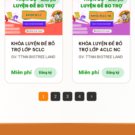
KHÓA LUYỆN ĐỀ BỔ
KHÓA LUYỆN ĐỀ BỔ
TRỢ LỚP 5CLC
TRỢ LỚP 4CLC NC
GV: TTNN BIGTREE LAND
GV: TTNN BIGTREE LAND
Miễn phí
Miễn phí
Đăng ký
Đăng ký
1
2
3
4