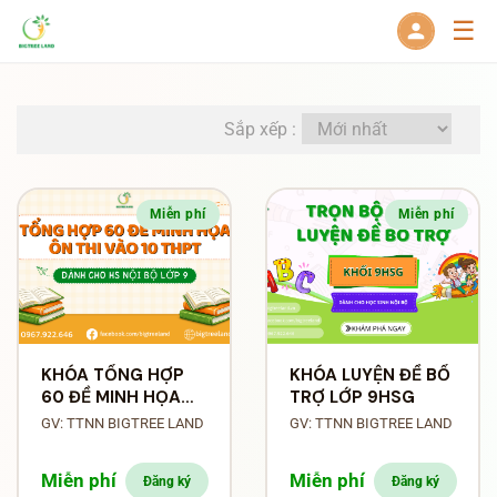
☰
Sắp xếp :
Miễn phí
Miễn phí
KHÓA TỔNG HỢP
KHÓA LUYỆN ĐỀ BỔ
60 ĐỀ MINH HỌA
TRỢ LỚP 9HSG
VÀO 10 THPT
GV: TTNN BIGTREE LAND
GV: TTNN BIGTREE LAND
(DÀNH CHO HS LỚP
9)
Miễn phí
Miễn phí
Đăng ký
Đăng ký