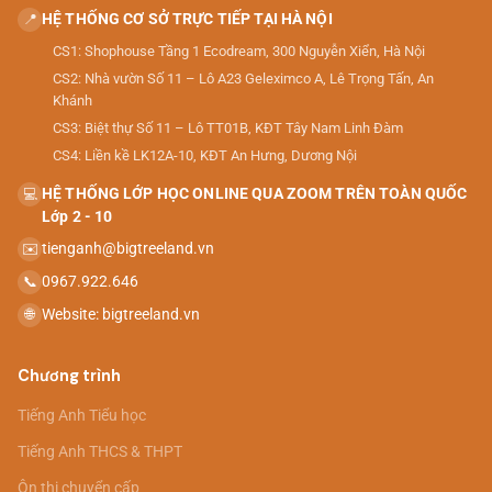
HỆ THỐNG CƠ SỞ TRỰC TIẾP TẠI HÀ NỘI
📍
CS1: Shophouse Tầng 1 Ecodream, 300 Nguyễn Xiển, Hà Nội
CS2: Nhà vườn Số 11 – Lô A23 Geleximco A, Lê Trọng Tấn, An
Khánh
CS3: Biệt thự Số 11 – Lô TT01B, KĐT Tây Nam Linh Đàm
CS4: Liền kề LK12A-10, KĐT An Hưng, Dương Nội
HỆ THỐNG LỚP HỌC ONLINE QUA ZOOM TRÊN TOÀN QUỐC
💻
Lớp 2 - 10
tienganh@bigtreeland.vn
✉️
0967.922.646
📞
Website: bigtreeland.vn
🌐
Chương trình
Tiếng Anh Tiểu học
Tiếng Anh THCS & THPT
Ôn thi chuyển cấp