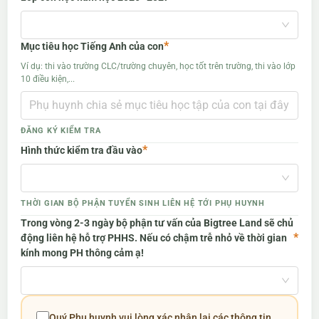
*
Mục tiêu học Tiếng Anh của con
Ví dụ: thi vào trường CLC/trường chuyên, học tốt trên trường, thi vào lớp
10 điều kiện,...
ĐĂNG KÝ KIỂM TRA
*
Hình thức kiểm tra đầu vào
THỜI GIAN BỘ PHẬN TUYỂN SINH LIÊN HỆ TỚI PHỤ HUYNH
Trong vòng 2-3 ngày bộ phận tư vấn của Bigtree Land sẽ chủ
*
động liên hệ hỗ trợ PHHS. Nếu có chậm trễ nhỏ về thời gian
kính mong PH thông cảm ạ!
Quý Phụ huynh vui lòng xác nhận lại các thông tin