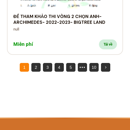
ĐỀ THAM KHẢO THI VÒNG 2 CHỌN ANH-
ARCHIMEDES- 2022-2023- BIGTREE LAND
null
Miễn phí
Tải về
1
2
3
4
5
•••
10