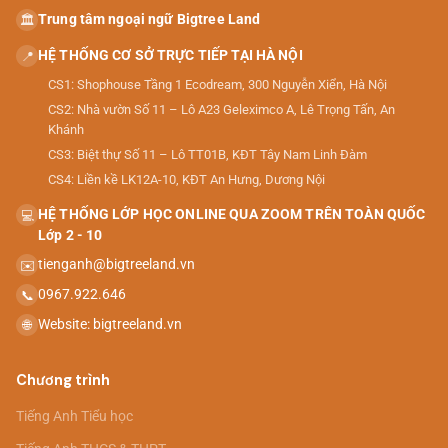
Trung tâm ngoại ngữ Bigtree Land
🏛️
HỆ THỐNG CƠ SỞ TRỰC TIẾP TẠI HÀ NỘI
📍
CS1: Shophouse Tầng 1 Ecodream, 300 Nguyễn Xiển, Hà Nội
CS2: Nhà vườn Số 11 – Lô A23 Geleximco A, Lê Trọng Tấn, An
Khánh
CS3: Biệt thự Số 11 – Lô TT01B, KĐT Tây Nam Linh Đàm
CS4: Liền kề LK12A-10, KĐT An Hưng, Dương Nội
HỆ THỐNG LỚP HỌC ONLINE QUA ZOOM TRÊN TOÀN QUỐC
💻
Lớp 2 - 10
tienganh@bigtreeland.vn
✉️
0967.922.646
📞
Website: bigtreeland.vn
🌐
Chương trình
Tiếng Anh Tiểu học