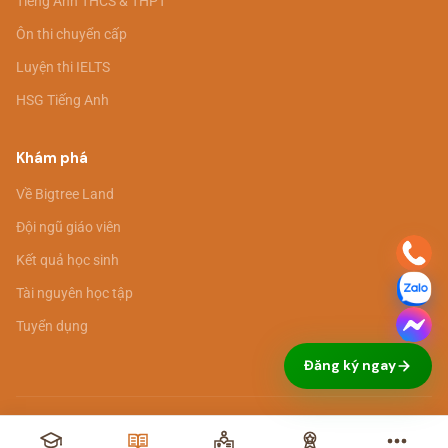
Tiếng Anh THCS & THPT
Ôn thi chuyển cấp
Luyện thi IELTS
HSG Tiếng Anh
Khám phá
Về Bigtree Land
Đội ngũ giáo viên
Kết quả học sinh
Tài nguyên học tập
Tuyển dụng
Đăng ký ngay
© 2026 Bigtree Land. All rights reserved. ·
Chính sách bảo mật
·
Điều