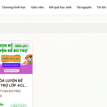
Chương trình học
Giáo viên
Kết quả học sinh
Tài nguyên
Tin tức
Miễn phí
ÓA LUYỆN ĐỀ
 TRỢ LỚP 4CLC
 TTNN BIGTREE
ND
ễn