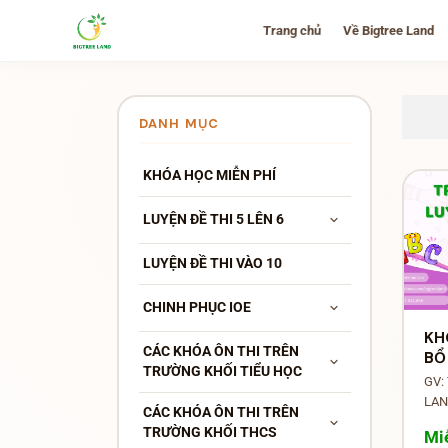
Trang chủ
Về Bigtree Land
DANH MỤC
KHÓA HỌC MIỄN PHÍ
LUYỆN ĐỀ THI 5 LÊN 6
LUYỆN ĐỀ THI VÀO 10
CHINH PHỤC IOE
KH
CÁC KHÓA ÔN THI TRÊN
BỔ
TRƯỜNG KHỐI TIỂU HỌC
NC
GV:
LA
CÁC KHÓA ÔN THI TRÊN
TRƯỜNG KHỐI THCS
Mi