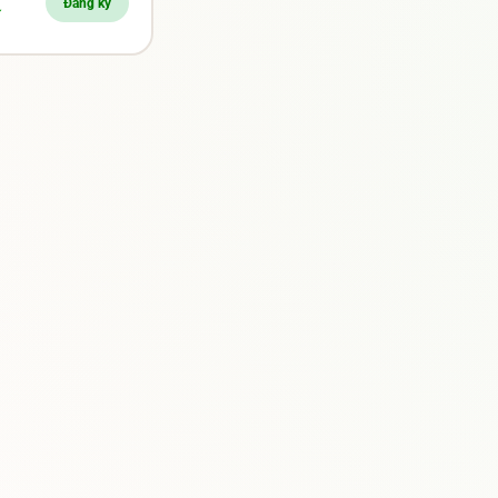
Đăng ký
í