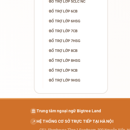
BỔ TRỢ LỚP 5CLC NC
BỔ TRỢ LỚP 6CB
BỔ TRỢ LỚP 6HSG
BỔ TRỢ LỚP 7CB
BỔ TRỢ LỚP 7HSG
BỔ TRỢ LỚP 8CB
BỔ TRỢ LỚP 8HSG
BỔ TRỢ LỚP 9CB
BỔ TRỢ LỚP 9HSG
Trung tâm ngoại ngữ Bigtree Land
🏛️
HỆ THỐNG CƠ SỞ TRỰC TIẾP TẠI HÀ NỘI
📍
CS1: Shophouse Tầng 1 Ecodream, 300 Nguyễn Xiển, H