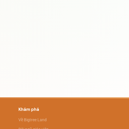
Khám phá
Về Bigtree Land