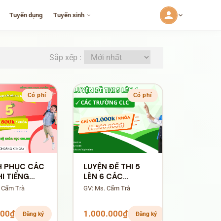
Tuyển dụng
Tuyển sinh
Sắp xếp :
Có phí
Có phí
H PHỤC CÁC
LUYỆN ĐỀ THI 5
HI TIẾNG
LÊN 6 CÁC
ỚP 5
TRƯỜNG CLC
 Cẩm Trà
GV: Ms. Cẩm Trà
000₫
1.000.000₫
Đăng ký
Đăng ký