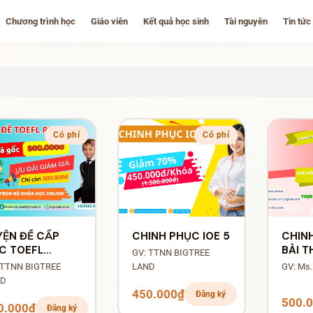
Chương trình học
Giáo viên
Kết quả học sinh
Tài nguyên
Tin tức
Có phí
Có phí
YỆN ĐỀ CẤP
CHINH PHỤC IOE 5
CHIN
C TOEFL
BÀI T
GV: TTNN BIGTREE
IMARY
ANH L
 TTNN BIGTREE
LAND
GV: Ms.
ALLENGE
ND
NG CHUNG KẾT
450.000₫
Đăng ký
500.
ÀNH PHỐ
0.000₫
Đăng ký