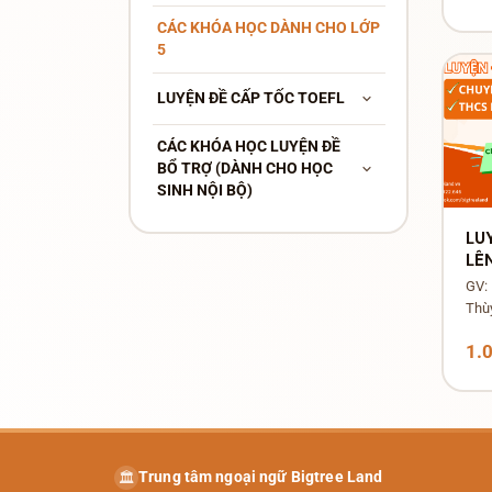
CÁC KHÓA HỌC DÀNH CHO LỚP
5
LUYỆN ĐỀ CẤP TỐC TOEFL
CÁC KHÓA HỌC LUYỆN ĐỀ
BỔ TRỢ (DÀNH CHO HỌC
SINH NỘI BỘ)
LU
LÊ
NG
GV:
AM
Thù
1.
Trung tâm ngoại ngữ Bigtree Land
🏛️