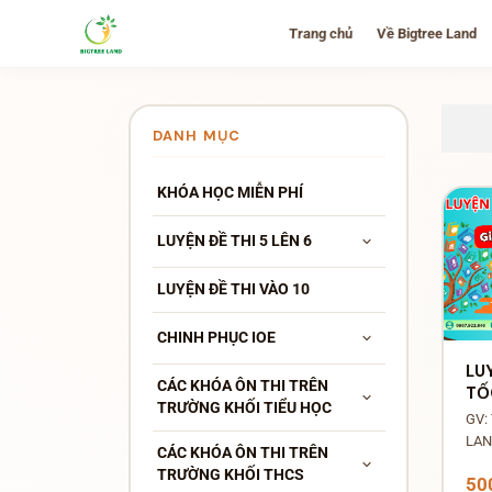
Trang chủ
Về Bigtree Land
DANH MỤC
KHÓA HỌC MIỄN PHÍ
LUYỆN ĐỀ THI 5 LÊN 6
LUYỆN ĐỀ THI VÀO 10
CHINH PHỤC IOE
LU
CÁC KHÓA ÔN THI TRÊN
TỐ
TRƯỜNG KHỐI TIỂU HỌC
PR
GV:
CH
LA
CÁC KHÓA ÔN THI TRÊN
VÒ
TRƯỜNG KHỐI THCS
TH
50