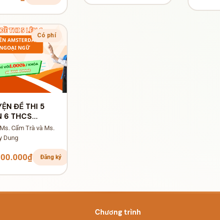
Có phí
YỆN ĐỀ THI 5
N 6 THCS
OẠI NGỮ &
 Ms. Cẩm Trà và Ms.
STERDAM
y Dung
000.000₫
Đăng ký
Chương trình